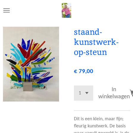
Ga
direct
naar
de
staand-
hoofdinhoud
kunstwerk-
op-steun
€ 79,00
In
winkelwagen
Dit is een klein, maar fijn;
fleurig kunstwerk. De basis