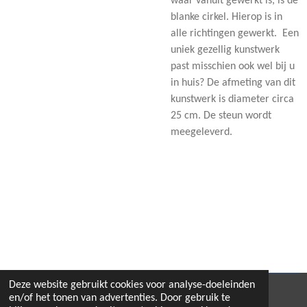
waar vanuit gewerkt is, is de
blanke cirkel. Hierop is in
alle richtingen gewerkt. Een
uniek gezellig kunstwerk
past misschien ook wel bij u
in huis? De afmeting van dit
kunstwerk is diameter circa
25 cm. De steun wordt
meegeleverd.
Deze website gebruikt cookies voor analyse-doeleinden
© 2021 - 2026 LSGLASKUNST
en/of het tonen van advertenties. Door gebruik te